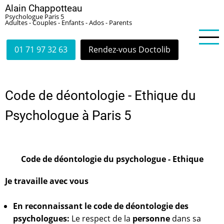
Aller
Alain Chappotteau
Psychologue Paris 5
au
Adultes - Couples - Enfants - Ados - Parents
contenu
principal
01 71 97 32 63
Rendez-vous Doctolib
Code de déontologie - Ethique du
Psychologue à Paris 5
Code de déontologie du psychologue - Ethique
Je travaille avec vous
En reconnaissant le code de déontologie des
psychologues
:
Le respect de la
personne
dans sa